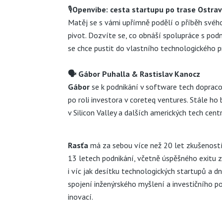
🎙️
Openvibe: cesta startupu po trase Ostr
Matěj se s vámi upřímně podělí o příběh svého 
pivot. Dozvíte se, co obnáší spolupráce s podni
se chce pustit do vlastního technologického p
🗣
Gábor Puhalla
&
Rastislav Kanocz
Gábor
se k podnikání v software tech dopraco
po roli investora v
coreteq ventures
. Stále ho
v Silicon Valley a dalších amerických tech cent
Rasťa
má za sebou více než 20 let zkušeností 
13 letech podnikání, včetně úspěšného exitu 
i víc jak desítku technologických startupů a 
spojení inženýrského myšlení a investičního 
inovací.