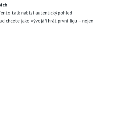
ších
 Tento talk nabízí autentický pohled
ud chcete jako vývojáři hrát první ligu – nejen