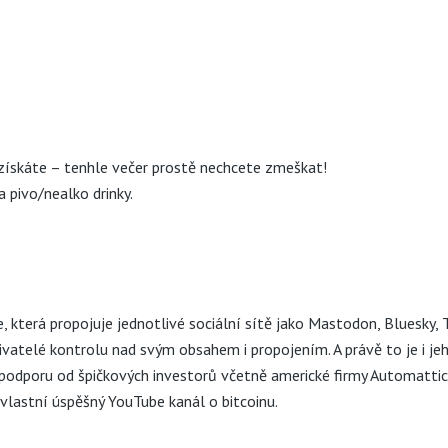
ezískáte – tenhle večer prostě nechcete zmeškat!
a pivo/nealko drinky.
e
, která propojuje jednotlivé sociální sítě jako Mastodon, Bluesky
uživatelé kontrolu nad svým obsahem i propojením. A právě to je i j
odporu od špičkových investorů včetně americké firmy Automattic,
 vlastní úspěšný
YouTube kanál o bitcoinu
.