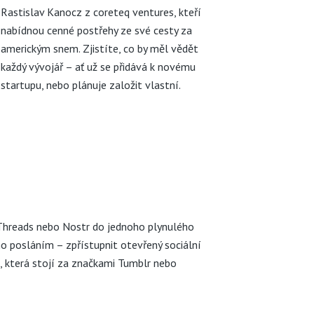
Rastislav Kanocz z coreteq ventures, kteří
nabídnou cenné postřehy ze své cesty za
americkým snem. Zjistíte, co by měl vědět
každý vývojář – ať už se přidává k novému
startupu, nebo plánuje založit vlastní.
, Threads nebo Nostr do jednoho plynulého
eho posláním – zpřístupnit otevřený sociální
 která stojí za značkami Tumblr nebo