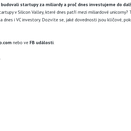
 budovali startupy za miliardy a proč dnes investujeme do dal
tartupy v Silicon Valley, které dnes patří mezi miliardové unicorny?
a dnes i VC investory. Dozvíte se, jaké dovednosti jsou klíčové, pok
p.com
nebo ve
FB události
.
.