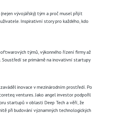
(nejen vývojářský) tým a proč musel přijít
uživatele. Inspirativní story pro každého, kdo
 softwarových týmů, výkonného řízení firmy až
ě. Soustředí se primárně na inovativní startupy
a zaváděl inovace v mezinárodním prostředí. Po
coreteq ventures
. Jako angel investor podpořil
ru startupů v oblasti Deep Tech a věří, že
unitě při budování významných technologických