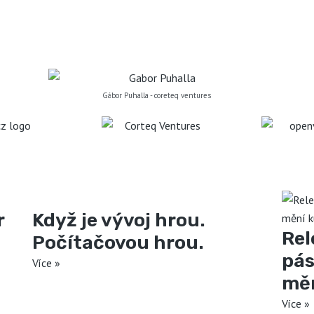
Gábor Puhalla - coreteq ventures
r
Když je vývoj hrou.
Rel
Počítačovou hrou.
pás
Více »
měn
Více »