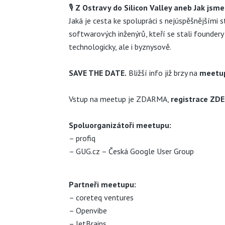
🎙️
Z Ostravy do Silicon Valley aneb Jak jsme
Jaká je cesta ke spolupráci s nejúspěšnějšími s
softwarových inženýrů, kteří se stali foundery 
technologicky, ale i byznysově.
SAVE THE DATE.
Bližší info již brzy na
meetu
Vstup na meetup je ZDARMA,
registrace
ZDE
Spoluorganizátoři meetupu:
–
profiq
–
GUG.cz – Česká Google User Group
Partneři meetupu:
–
coreteq ventures
–
Openvibe
–
JetBrains