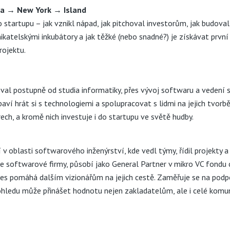
ava → New York → Island
startupu – jak vznikl nápad, jak pitchoval investorům, jak budoval 
katelskými inkubátory a jak těžké (nebo snadné?) je získávat první 
rojektu.
val postupně od studia informatiky, přes vývoj softwaru a vedení
 baví hrát si s technologiemi a spolupracovat s lidmi na jejich tvorb
rech, a kromě nich investuje i do startupu ve světě hudby.
v oblasti softwarového inženýrství, kde vedl týmy, řídil projekty 
ze softwarové firmy, působí jako General Partner v mikro VC fondu
dnes pomáhá dalším vizionářům na jejich cestě. Zaměřuje se na podpo
pohledu může přinášet hodnotu nejen zakladatelům, ale i celé kom